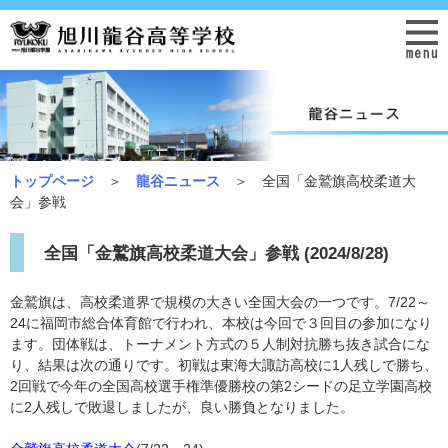
トップページ
＞
龍谷ニュース
＞ 全国「金鷲旗高校柔道大
会」参戦
全国「金鷲旗高校柔道大会」参戦 (2024/8/28)
金鷲旗は、高校柔道界で規模の大きい全国大会の一つです。7/22～
24に福岡市総合体育館で行われ、本校は今回で３回目の参加になり
ます。団体戦は、トーナメント方式の５人制対抗勝ち抜き試合にな
り、結果は次の通りです。初戦は東海大諏訪高校に1人残しで勝ち、
2回戦で今年の全国高校選手権準優勝校の第2シードの足立学園高校
に2人残しで敗退しましたが、良い勝負となりました。