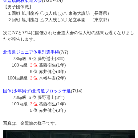
金鷲旗高校柔道大会
(7/22～24)
【男子団体戦】
１回戦 旭川龍谷 〇(1人残し)△ 東海大諏訪（長野県）
２回戦 旭川龍谷 △(2人残し)〇 足立学園 （東京都）
次に7/7と7/14に開催された全道大会の個人戦の結果も遅くなりまし
たが報告します。
北海道ジュニア体重別選手権
(7/7)
73㎏級 ５位 藤野遥士(3年)
100㎏級
３位
葛西樹生(1年)
５位 赤井健心(3年)
100㎏超級
３位
木幡斗吾(2年)
国体(少年男子)北海道ブロック予選
(7/14)
73㎏級 ５位 藤野遥士(3年)
100㎏級
３位
葛西樹生(1年)
５位 赤井健心(3年)
写真は、金鷲旗の様子です。