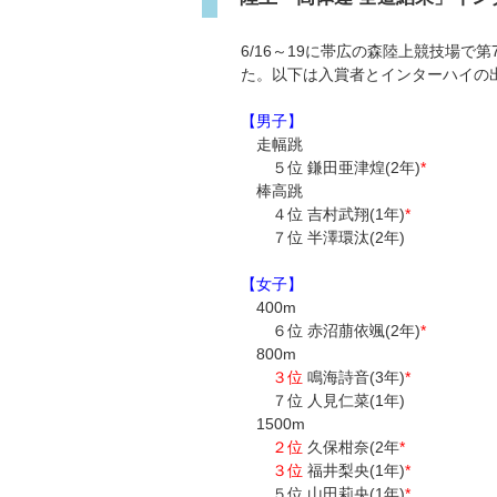
6/16～19に帯広の森陸上競技場
た。以下は入賞者とインターハイの
【男子】
走幅跳
５位 鎌田亜津煌(2年)
*
棒高跳
４位 吉村武翔(1年)
*
７位 半澤環汰(2年)
【女子】
400m
６位 赤沼萠依颯(2年)
*
800m
３位
鳴海詩音(3年)
*
７位 人見仁菜(1年)
1500m
２位
久保柑奈(2年
*
３位
福井梨央(1年)
*
５位 山田莉央(1年)
*