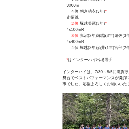
3000m
４位 朝倉萌衣(3年)
*
走幅跳
２位
塚越美琶(3年)
*
4x100mR
３位
赤沼(2年)塚越(3年)遊佐(3年
4x400mR
４位 塚越(3年)酒井(1年)宮部(2年
*
はインターハイ出場選手
インターハイは、7/30～8/5に滋
舞台でベストパフォーマンスが発揮
事でした。応援よろしくお願いいた