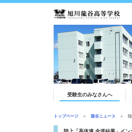
受験生のみなさんへ
トップページ
＞
龍谷ニュース
＞ 陸
陸上「高体連 全道結果」インターハ