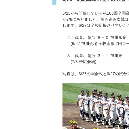
6/25から開催している第108回全
が7/8にありました。勝ち進み次戦
します。6/27は全校応援させていた
２回戦 旭川龍谷 ８－０ 旭川永嶺
(6/27 旭川会場 全校応援 7回コ
３回戦 旭川龍谷 ３－１ 旭川東
(7/8 帯広会場)
写真は、6/25の開会式と6/27の試