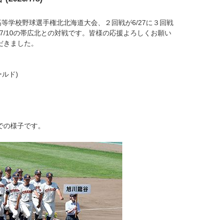
国高等学校野球選手権北北海道大会、２回戦が6/27に３回戦
は7/10の帯広北との対戦です。皆様の応援よろしくお願い
だきました。
ールド)
合での様子です。